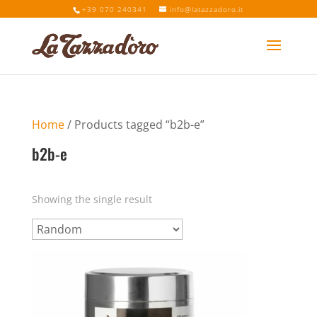
+39 070 240341
info@latazzadoro.it
Home
/ Products tagged “b2b-e”
b2b-e
Showing the single result