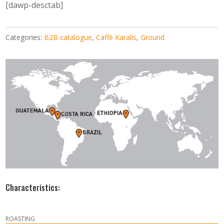
[dawp-desctab]
Categories:
B2B catalogue
,
Caffè Karalis
,
Ground
Characteristics:
ROASTING