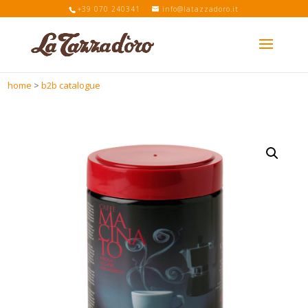
+39 070 240341
info@latazzadoro.it
home
>
b2b catalogue